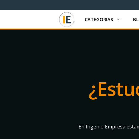
Saltar
al
contenido
CATEGORIAS
B
¿Estu
En Ingenio Empresa estam