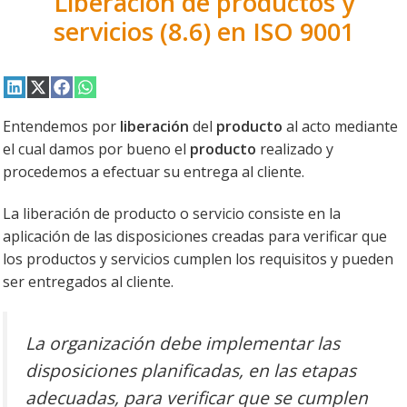
Liberación de productos y
servicios (8.6) en ISO 9001
Compartir
Compartir
Compartir
Compartir
en
en
en
en
LinkedIn
X
Facebook
WhatsApp
Entendemos por
liberación
del
producto
al acto mediante
(Twitter)
el cual damos por bueno el
producto
realizado y
procedemos a efectuar su entrega al cliente.
La liberación de producto o servicio consiste en la
aplicación de las disposiciones creadas para verificar que
los productos y servicios cumplen los requisitos y pueden
ser entregados al cliente.
La organización debe implementar las
disposiciones planificadas, en las etapas
adecuadas, para verificar que se cumplen