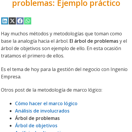
problemas: Ejemplo práctico
Compartir
Compartir
Compartir
Compartir
en
en
en
en
LinkedIn
X
Facebook
WhatsApp
Hay muchos métodos y metodologías que toman como
(Twitter)
base la analogía hacia el árbol.
El árbol de problemas
y el
árbol de objetivos son ejemplo de ello. En esta ocasión
tratamos el primero de ellos.
Es el tema de hoy para la gestión del negocio con Ingenio
Empresa.
Otros post de la metodología de marco lógico:
Cómo hacer el marco lógico
Análisis de involucrados
Árbol de problemas
Árbol de objetivos