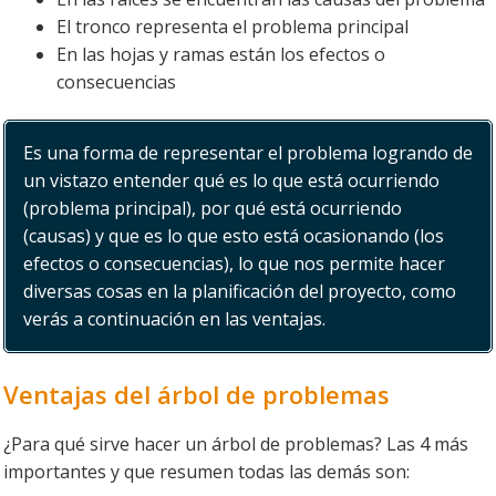
El tronco representa el problema principal
En las hojas y ramas están los efectos o
consecuencias
Es una forma de representar el problema logrando de
un vistazo entender qué es lo que está ocurriendo
(problema principal), por qué está ocurriendo
(causas) y que es lo que esto está ocasionando (los
efectos o consecuencias), lo que nos permite hacer
diversas cosas en la planificación del proyecto, como
verás a continuación en las ventajas.
Ventajas del árbol de problemas
¿Para qué sirve hacer un árbol de problemas? Las 4 más
importantes y que resumen todas las demás son: