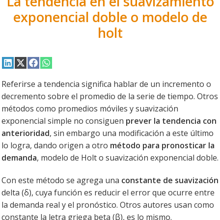
La tendencia en el suavizamiento
exponencial doble o modelo de
holt
Compartir
Compartir
Compartir
Compartir
en
en
en
en
LinkedIn
X
Facebook
WhatsApp
Referirse a tendencia significa hablar de un incremento o
(Twitter)
decremento sobre el promedio de la serie de tiempo. Otros
métodos como promedios móviles y suavización
exponencial simple no consiguen
prever la tendencia con
anterioridad
, sin embargo una modificación a este último
lo logra, dando origen a otro
método para pronosticar la
demanda
, modelo de Holt o suavización exponencial doble.
Con este método se agrega una
constante de suavización
delta (δ), cuya función es reducir el error que ocurre entre
la demanda real y el pronóstico. Otros autores usan como
constante la letra griega beta (β), es lo mismo.