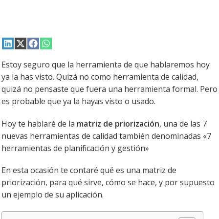
Compartir
Compartir
Compartir
Compartir
en
en
en
en
LinkedIn
X
Facebook
WhatsApp
Estoy seguro que la herramienta de que hablaremos hoy
(Twitter)
ya la has visto. Quizá no como herramienta de calidad,
quizá no pensaste que fuera una herramienta formal. Pero
es probable que ya la hayas visto o usado.
Hoy te hablaré de la
matriz de priorización
, una de las 7
nuevas herramientas de calidad también denominadas «7
herramientas de planificación y gestión»
En esta ocasión te contaré qué es una matriz de
priorización, para qué sirve, cómo se hace, y por supuesto
un ejemplo de su aplicación.