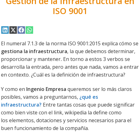
Gestión de la Infraestructura en
ISO 9001
Compartir
Compartir
Compartir
Compartir
en
en
en
en
LinkedIn
X
Facebook
WhatsApp
El numeral 7.1.3 de la norma ISO 9001:2015 explica cómo se
(Twitter)
gestiona la infraestructura
, la que debemos determinar,
proporcionar y mantener
.
En torno a estos 3 verbos se
desarrolla la entrada, pero antes que nada, vamos a entrar
en contexto. ¿Cuál es la definición de infraestructura?
Y como en
Ingenio Empresa
queremos ser lo más claros
posibles, vamos a preguntarnos,
¿qué es
infraestructura?
Entre tantas cosas que puede significar
como bien viste con el link, wikipedia la define como
los elementos, dotaciones y servicios necesarios para el
buen funcionamiento de la compañía.