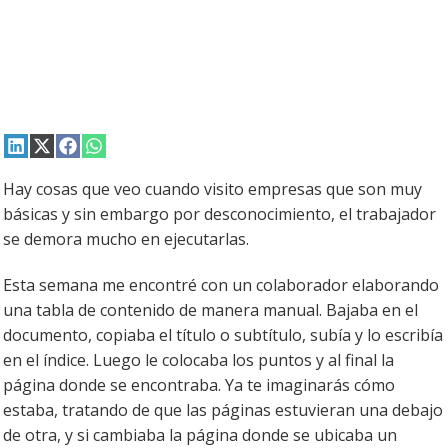
Compartir
Compartir
Compartir
Compartir
en
en
en
en
LinkedIn
X
Facebook
WhatsApp
Hay cosas que veo cuando visito empresas que son muy
(Twitter)
básicas y sin embargo por desconocimiento, el trabajador
se demora mucho en ejecutarlas.
Esta semana me encontré con un colaborador elaborando
una tabla de contenido de manera manual. Bajaba en el
documento, copiaba el título o subtítulo, subía y lo escribía
en el índice. Luego le colocaba los puntos y al final la
página donde se encontraba. Ya te imaginarás cómo
estaba, tratando de que las páginas estuvieran una debajo
de otra, y si cambiaba la página donde se ubicaba un