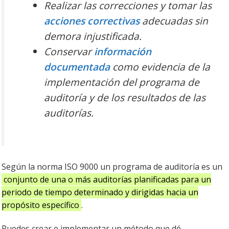
Realizar las correcciones y tomar las
acciones correctivas
adecuadas sin
demora injustificada.
Conservar
información
documentada
como evidencia de la
implementación del programa de
auditorí
a y de los resultados de las
auditor
í
as.
Según la norma ISO 9000 un programa de auditoría es un
conjunto de una o más auditorías planificadas para un
periodo de tiempo determinado y dirigidas hacia un
propósito específico
.
Puedes crear e implementar un método que dé