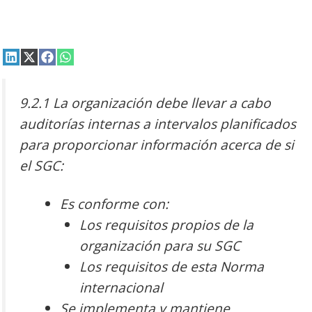
Compartir
Compartir
Compartir
Compartir
en
en
en
en
LinkedIn
X
Facebook
WhatsApp
(Twitter)
9.2.1 La organización debe
llevar a cabo
auditorías internas a intervalos planificados
para
proporcionar información acerca de si
el SGC:
Es conforme con:
Los requisitos propios de la
organización para su SGC
Los requisitos de esta Norma
internacional
Se implementa y mantiene