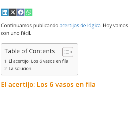
Compartir
Compartir
Compartir
Compartir
en
en
en
en
LinkedIn
X
Facebook
WhatsApp
Continuamos publicando
acertijos de lógica
. Hoy vamos
(Twitter)
con uno fácil.
Table of Contents
El acertijo: Los 6 vasos en fila
La solución
El acertijo: Los 6 vasos en fila