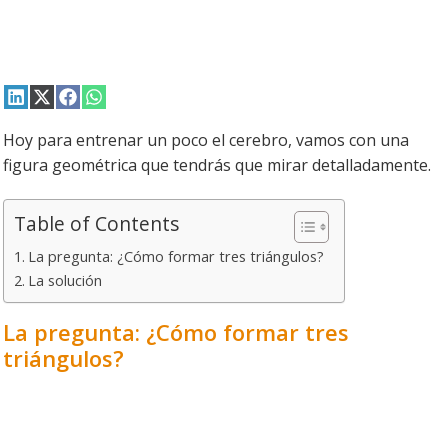
Compartir
Compartir
Compartir
Compartir
en
en
en
en
LinkedIn
X
Facebook
WhatsApp
Hoy para entrenar un poco el cerebro, vamos con una
(Twitter)
figura geométrica que tendrás que mirar detalladamente.
Table of Contents
La pregunta: ¿Cómo formar tres triángulos?
La solución
La pregunta: ¿Cómo formar tres
triángulos?