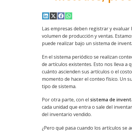
Compartir
Compartir
Compartir
Compartir
en
en
en
en
LinkedIn
X
Facebook
WhatsApp
Las empresas deben registrar y evaluar l
(Twitter)
volumen de producción y ventas. Estamos
puede realizar bajo un sistema de inven
En el sistema periódico se realizan conte
de artículos existentes. Esto nos lleva
cuánto ascienden sus artículos o el costo
momento de hacer el conteo físico. Un 
tipo de sistema.
Por otra parte, con el
sistema de inven
cada unidad que entra o sale del invent
del inventario vendido.
¿Pero qué pasa cuando los artículos se a